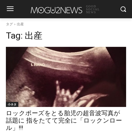
GOOD
SOCIAL
NEWS
タグ
出産
Tag:
出産
小ネタ
ロックポーズをとる胎児の超音波写真が
話題に 指をたてて完全に「ロックンロー
ル」!!!