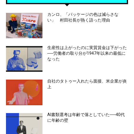
カンロ、「パッケージの色は減らさな
い」 村田社長が熱く語った理由
生産性は上がったのに実質賃金は下がった
──労働者の取り分が1947年以来の最低に
なった
自社のタトゥー入れたら面接、米企業が炎
上
AI書類選考は年齢で落としていた──40代
に年齢の壁