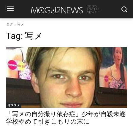
GOOD
SOCIAL
NEWS
タグ
写メ
Tag:
写メ
オススメ
「写メの自分撮り依存症」少年が自殺未遂
学校やめて引きこもりの末に