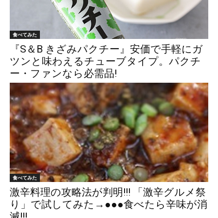
食べてみた
『S＆B きざみパクチー』安価で手軽にガ
ツンと味わえるチューブタイプ。パクチ
ー・ファンなら必需品!
食べてみた
激辛料理の攻略法が判明!!! 「激辛グルメ祭
り」で試してみた→●●●食べたら辛味が消
滅!!!