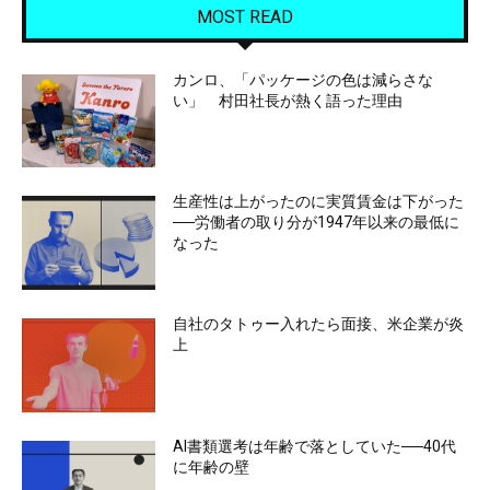
MOST READ
カンロ、「パッケージの色は減らさな
い」 村田社長が熱く語った理由
生産性は上がったのに実質賃金は下がった
──労働者の取り分が1947年以来の最低に
なった
自社のタトゥー入れたら面接、米企業が炎
上
AI書類選考は年齢で落としていた──40代
に年齢の壁