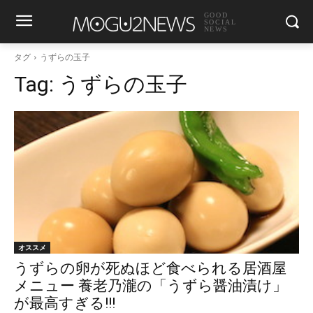
GOOD
SOCIAL
NEWS
タグ
うずらの玉子
Tag:
うずらの玉子
オススメ
うずらの卵が死ぬほど食べられる居酒屋
メニュー 養老乃瀧の「うずら醤油漬け」
が最高すぎる!!!