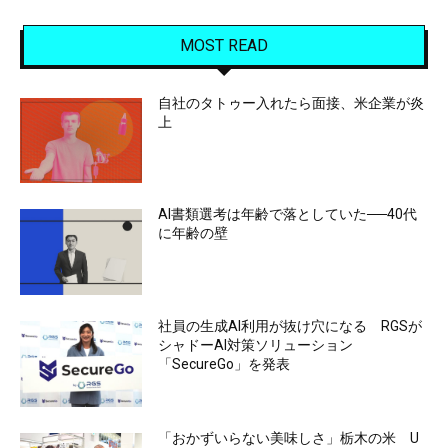
MOST READ
自社のタトゥー入れたら面接、米企業が炎
上
AI書類選考は年齢で落としていた──40代
に年齢の壁
社員の生成AI利用が抜け穴になる RGSが
シャドーAI対策ソリューション
「SecureGo」を発表
「おかずいらない美味しさ」栃木の米 U