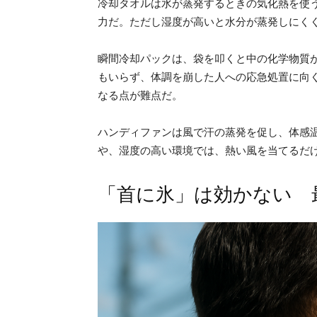
冷却タオルは水が蒸発するときの気化熱を使
力だ。ただし湿度が高いと水分が蒸発しにく
瞬間冷却パックは、袋を叩くと中の化学物質
もいらず、体調を崩した人への応急処置に向く
なる点が難点だ。
ハンディファンは風で汗の蒸発を促し、体感温
や、湿度の高い環境では、熱い風を当てるだ
「首に氷」は効かない 