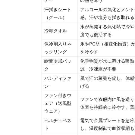
ナー
の熱を奪う
汗拭きシート
アルコールの気化とメント
（クール）
感。汗や塩分も拭き取れる
水が蒸発する気化熱で冷や
冷却タオル
度でも復活する
保冷剤入りネ
氷やPCM（相変化物質）
ックリング
を冷やす
瞬間冷却パッ
化学物質が水に溶ける吸熱
ク
源・冷凍庫が不要
ハンディファ
風で汗の蒸発を促し、体感
ン
げる
ファン付きウ
ファンで衣服内に風を送り
ェア（送風型
体表を持続的に冷やす。蒸
ウェア）
ペルチェベス
電気で金属プレートを急冷
ト
し、温度制御で血管収縮も