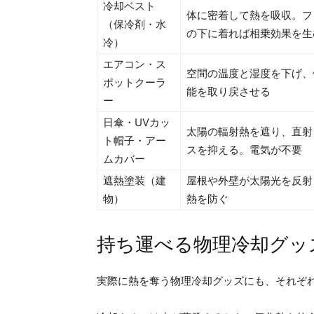
冷却ベスト
体に密着して熱を吸収。フ
（保冷剤・水
の下に着れば相乗効果を生
冷）
エアコン・ス
空間の温度と湿度を下げ、
ポットクーラ
能を取り戻させる
ー
日傘・UVカッ
太陽の輻射熱を遮り、直射
ト帽子・アー
スを抑える。電気が不要
ムカバー
遮熱塗装（建
屋根や外壁が太陽光を反射
物）
熱を防ぐ
持ち運べる物理冷却グッ
実際に熱を奪う物理冷却グッズにも、それぞ