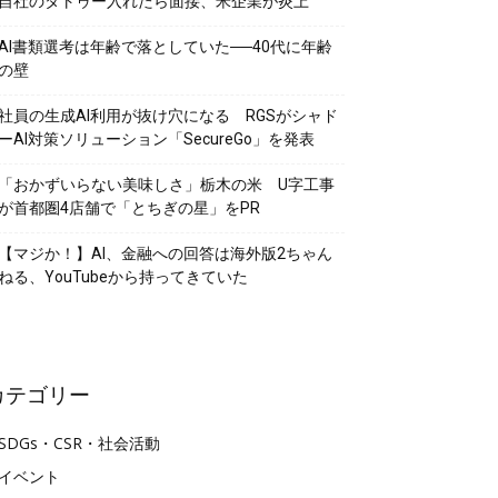
自社のタトゥー入れたら面接、米企業が炎上
AI書類選考は年齢で落としていた──40代に年齢
の壁
社員の生成AI利用が抜け穴になる RGSがシャド
ーAI対策ソリューション「SecureGo」を発表
「おかずいらない美味しさ」栃木の米 U字工事
が首都圏4店舗で「とちぎの星」をPR
【マジか！】AI、金融への回答は海外版2ちゃん
ねる、YouTubeから持ってきていた
カテゴリー
SDGs・CSR・社会活動
イベント