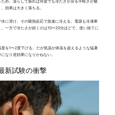
うため、濡らして振れば何度でも冷たさが戻る手軽さが魅
く、効果は大きく落ちる。
が水に溶け、その吸熱反応で急速に冷える。電源も冷凍庫
。一方で冷たさが続くのは10〜20分ほどで、使い捨てに
度を1〜2度下げる。だが気温が体温を超えるような猛暑
けになり逆効果になりかねない。
最新試験の衝撃