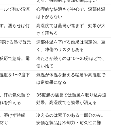
える。持続的な冷却効果はない
ールで強い清涼
心理的な快適さが中心で、深部体温
は下がらない
す。濡らせば何
高湿度では蒸発が進まず、効果が大
きく落ちる
が溶ける熱で首元
深部体温を下げる効果は限定的。重
く、凍傷のリスクもある
反応で急冷。電
冷たさが続くのは10〜20分ほどで、
使い捨て
温度を1〜2度下
気温が体温を超える猛暑や高湿度で
は逆効果になる
、汗の気化熱で
35度超の猛暑では熱風を取り込み逆
れを抑える
効果。高湿度でも効果が消える
。溶けず持続
冷えるのは素子のある一部分のみ。
防ぐ
安価な製品は冷却力・耐久性に難