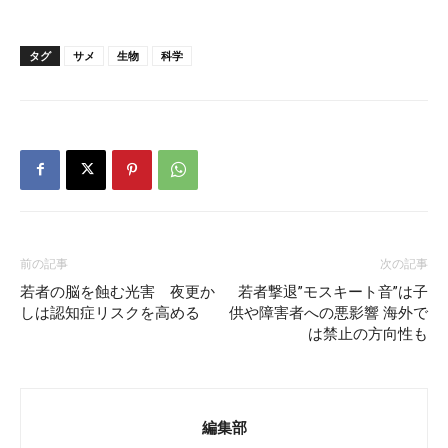
タグ
サメ
生物
科学
前の記事
次の記事
若者の脳を蝕む光害 夜更か
若者撃退”モスキート音”は子
しは認知症リスクを高める
供や障害者への悪影響 海外で
は禁止の方向性も
編集部