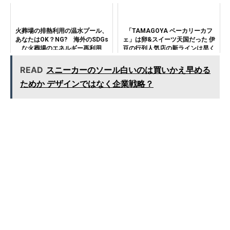
火葬場の排熱利用の温水プール、
「TAMAGOYA ベーカリーカフ
あなたはOK？NG? 海外のSDGs
ェ」は卵&スイーツ天国だった 伊
な火葬場のエネルギー再利用
豆の行列人気店の新ラインは早く
も大人気
READ
スニーカーのソール白いのは買いかえ早める
ためか デザインではなく企業戦略？