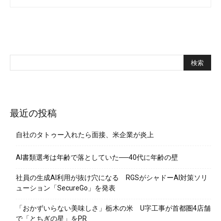
最近の投稿
自社のタトゥー入れたら面接、米企業が炎上
AI書類選考は年齢で落としていた──40代に年齢の壁
社員の生成AI利用が抜け穴になる RGSがシャドーAI対策ソリ
ューション「SecureGo」を発表
「おかずいらない美味しさ」栃木の米 U字工事が首都圏4店舗
で「とちぎの星」をPR