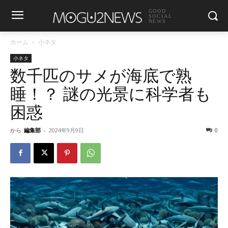
GOOD
SOCIAL
NEWS
ホーム
小ネタ
小ネタ
数千匹のサメが海底で熟
睡！？ 謎の光景に科学者も
困惑
から
編集部
-
2024年9月9日
0