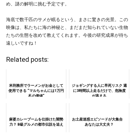
め、謎の解明に挑む予定です。
海底で数千匹のサメが眠るという、まさに驚きの光景。この
映像は、私たちに海の神秘と、まだまだ知られていない生物
たちの生態を改めて教えてくれます。今後の研究成果が待ち
遠しいですね！
Related posts:
米刑務所でラーメンがお金として
ジョギングする人に早死リスク 週
使用できる “マルちゃんには1万円
に3時間以上走るだけで、危険度
札の価値”
が高まる
麻婆カレーブームを仕掛けた闇勢
お土産迷惑エピソードが大集合
力？ B級グルメの都市伝説を追え
あなたは大丈夫？