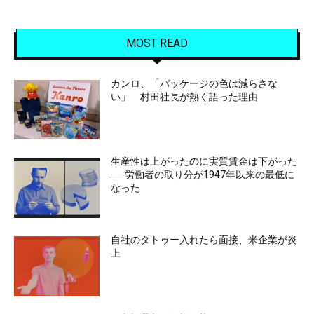
MOST READ
カンロ、「パッケージの色は減らさな
い」 村田社長が熱く語った理由
生産性は上がったのに実質賃金は下がった
──労働者の取り分が1947年以来の最低に
なった
自社のタトゥー入れたら面接、米企業が炎
上