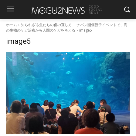
GOOD
SOCIAL
NEWS
ホーム
知られざる魚たちの傷の直し方 ニチバン開催親子イベントで、海
の生物のケガ治療から人間のケガを考える
image5
image5