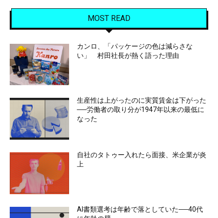
MOST READ
カンロ、「パッケージの色は減らさな
い」 村田社長が熱く語った理由
生産性は上がったのに実質賃金は下がった
──労働者の取り分が1947年以来の最低に
なった
自社のタトゥー入れたら面接、米企業が炎
上
AI書類選考は年齢で落としていた──40代