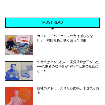
MOST READ
カンロ、「パッケージの色は減らさな
い」 村田社長が熱く語った理由
生産性は上がったのに実質賃金は下がった
──労働者の取り分が1947年以来の最低に
なった
自社のタトゥー入れたら面接、米企業が炎
上