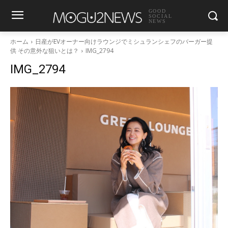
GOOD
SOCIAL
NEWS
ホーム
日産がEVオーナー向けラウンジでミシュランシェフのバーガー提
供 その意外な狙いとは？
IMG_2794
IMG_2794