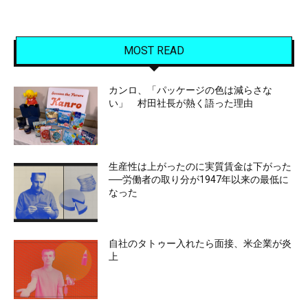
MOST READ
カンロ、「パッケージの色は減らさな
い」 村田社長が熱く語った理由
生産性は上がったのに実質賃金は下がった
──労働者の取り分が1947年以来の最低に
なった
自社のタトゥー入れたら面接、米企業が炎
上