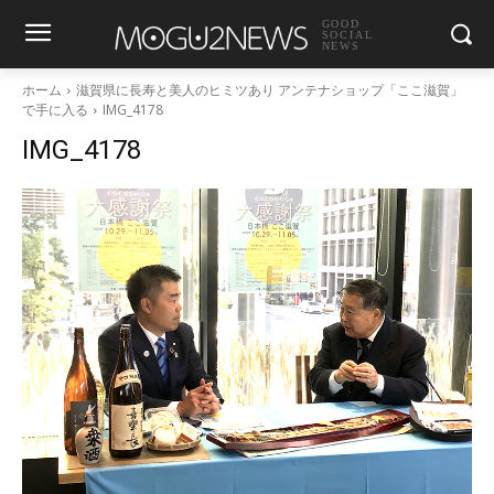
GOOD
SOCIAL
NEWS
ホーム
滋賀県に長寿と美人のヒミツあり アンテナショップ「ここ滋賀」
で手に入る
IMG_4178
IMG_4178