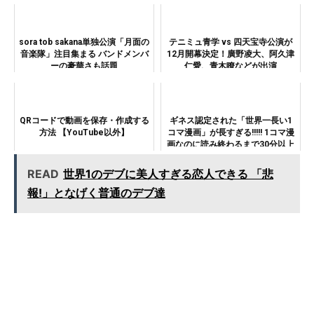
sora tob sakana単独公演「月面の
テニミュ青学 vs 四天宝寺公演が
音楽隊」注目集まる バンドメンバ
12月開幕決定！廣野凌大、阿久津
ーの豪華さも話題
仁愛、青木瞭などが出演
QRコードで動画を保存・作成する
ギネス認定された「世界一長い1
方法 【YouTube以外】
コマ漫画」が長すぎる!!!!! 1コマ漫
画なのに読み終わるまで30分以上
も…！！！
READ
世界1のデブに美人すぎる恋人できる 「悲
報!」となげく普通のデブ達