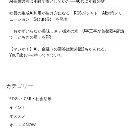
AI書類選考は年齢で落としていた──40代に年齢の壁
社員の生成AI利用が抜け穴になる RGSがシャドーAI対策ソリ
ューション「SecureGo」を発表
「おかずいらない美味しさ」栃木の米 U字工事が首都圏4店舗
で「とちぎの星」をPR
【マジか！】AI、金融への回答は海外版2ちゃんねる、
YouTubeから持ってきていた
カテゴリー
SDGs・CSR・社会活動
イベント
オススメ
オススメNOW