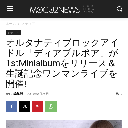
GOOD
SOCIAL
NEWS
ホーム
メディア
メディア
オルタナティブロックアイ
ドル「ディアブルボア」が
1stMinialbumをリリース＆
生誕記念ワンマンライブを
開催!
から
編集部
-
2019年8月28日
0