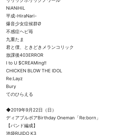
リリックホリックノワール
NiANiHiL
平成-HiraNari-
爆音少女症候群Ø
不感症ヘビ苺
九重たま
君と僕、ときどきメランコリック
放課後403ERROR
I to U $CREAMing!!
CHICKEN BLOW THE IDOL
Re:Layz
Bury
てのひらえる
◆2019年9月22日（日）
ディアブルボアBirthday Oneman「Re:born」
【バンド編成】
池袋RUIDO K3