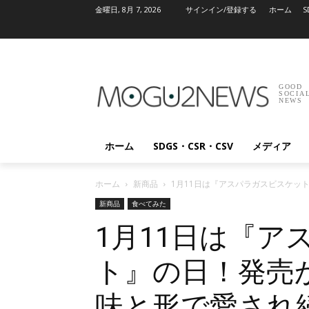
金曜日, 8月 7, 2026
サインイン/登録する
ホーム
S
GOOD
SOCIA
NEWS
ホーム
SDGS・CSR・CSV
メディア
ホーム
新商品
1月11日は『アスパラガスビスケッ
新商品
食べてみた
1月11日は『ア
ト』の日！発売
味と形で愛され