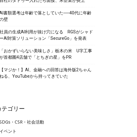
自社のタトゥー入れたら面接、米企業が炎上
AI書類選考は年齢で落としていた──40代に年齢
の壁
社員の生成AI利用が抜け穴になる RGSがシャド
ーAI対策ソリューション「SecureGo」を発表
「おかずいらない美味しさ」栃木の米 U字工事
が首都圏4店舗で「とちぎの星」をPR
【マジか！】AI、金融への回答は海外版2ちゃん
ねる、YouTubeから持ってきていた
カテゴリー
SDGs・CSR・社会活動
イベント