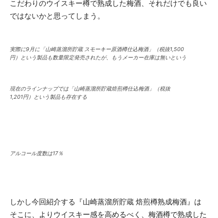
こだわりのウイスキー樽で熟成した梅酒、それだけでも良い
ではないかと思ってしまう。
実際に9月に「山崎蒸溜所貯蔵 スモーキー原酒樽仕込梅酒」（税抜1,500
円）という製品も数量限定発売されたが、もうメーカー在庫は無いという
現在のラインナップでは「山崎蒸溜所貯蔵焙煎樽仕込梅酒」（税抜
1,201円）という製品も存在する
アルコール度数は17％
しかし今回紹介する『山崎蒸溜所貯蔵 焙煎樽熟成梅酒』は
そこに、よりウイスキー感を高めるべく、梅酒樽で熟成した