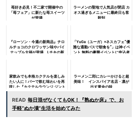
苺好き必見！不二家で開催中の
ラーメンの聖地で人気店が閉店 カ
「苺フェア」に新たな苺スイーツ
オス過ぎるメニューに最終日も客
が登場
殺到
『ローソン・今週の新商品』チロ
「YuGa（ユーガ）×ネスカフェ“優
ルチョコのクロワッサン味やパイ
雅な通勤バスで朝食を”」は神イベ
ナップル大福が登場 Lチキの新
ント 無料の豪華イベントに申込者
味も販売
殺到
家飲みでも本格カクテルを楽しみ
ラーメン二郎にカレーかけると超
たい人に！バーで飲む味わいを再
美味！ インスパイア名店・凛が
現した『カクテルラウンジ ジント
出す黄金の味
ニック』と『カクテルラウンジ カ
シスオレンジ』が新発売
READ
毎日混ぜなくてもOK！『熟ぬか床』で、お
手軽“ぬか漬”生活を始めてみた