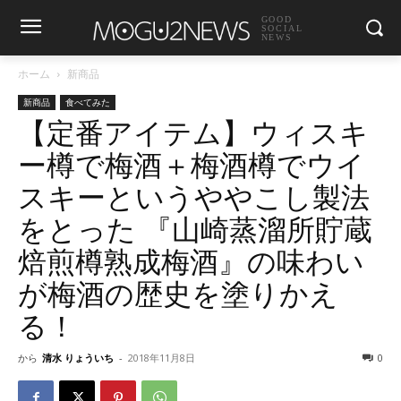
GOOD
SOCIAL
NEWS
ホーム
新商品
新商品
食べてみた
【定番アイテム】ウィスキ
ー樽で梅酒＋梅酒樽でウイ
スキーというややこし製法
をとった 『山崎蒸溜所貯蔵
焙煎樽熟成梅酒』の味わい
が梅酒の歴史を塗りかえ
る！
から
清水 りょういち
-
2018年11月8日
0