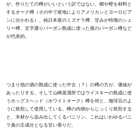
が、作りたての樽がいいという訳ではない。楢や樫を材料と
するオーク樽（その中で産地によりアメリカンとヨーロピア
ンに分かれる）、純日本産のミズナラ樽、甘みが特徴のシェ
リー樽、文字通りバーボン熟成に使った後のバーボン樽など
が代表的。
つまり他の酒の熟成に使った中古（？）の樽の方が、価値が
あったりする。そして山崎蒸溜所ではウイスキーの熟成に使
うホッグスヘッド（ホワイトオーク）樽を何と、珈琲豆のよ
うに焙煎して使用している。樽の内側からじっくり焙煎する
と、木材から染み出してくるバニリン。これはいわゆるバニ
ラ臭の主成分となる甘い香りだ。