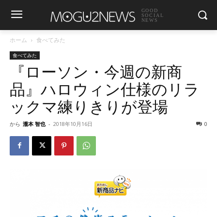
GOOD
SOCIAL
NEWS
ホーム
食べてみた
食べてみた
『ローソン・今週の新商
品』ハロウィン仕様のリラ
ックマ練りきりが登場
から
瀧本 智也
-
2018年10月16日
0