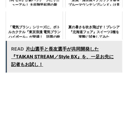
ューアル！ 大谷翔平起用の新
ブルーマウンテンブレンド』は見
TVCMも放送開始した製品の魅力
て味わって喜ばれる冬の贈り物。
を再認識する
「電気ブラン」シリーズに、ボト
夏の暑さを吹き飛ばす！プレシア
ルカクテル『東京浪漫 電気ブラン
『北海道フェア』スイーツ2種を
ハイボール』が登場！ 話題の映
実際に試食してみた
画『夜は短し歩けよ乙女』とのタ
イアップ広告も実施！
READ
片山選手と長友選手が共同開発した
『TAIKAN STREAM／Style BX』を、一足お先に
記者もお試し！