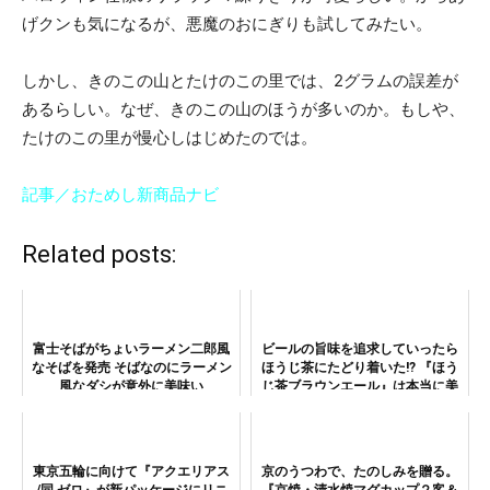
げクンも気になるが、悪魔のおにぎりも試してみたい。
しかし、きのこの山とたけのこの里では、2グラムの誤差が
あるらしい。なぜ、きのこの山のほうが多いのか。もしや、
たけのこの里が慢心しはじめたのでは。
記事／おためし新商品ナビ
Related posts:
富士そばがちょいラーメン二郎風
ビールの旨味を追求していったら
なそばを発売 そばなのにラーメン
ほうじ茶にたどり着いた!? 『ほう
風なダシが意外に美味い
じ茶ブラウンエール』は本当に美
味いのか検証
東京五輪に向けて『アクエリアス
京のうつわで、たのしみを贈る。
/同 ゼロ』が新パッケージにリニ
『京焼・清水焼マグカップ２客＆