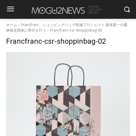
GOOD
SOCIAL
NEWS
ホーム
Francfranc、ショッピングバッグ削減プロジェクト 坂本龍一の森
林保全団体に寄付を行う
Francfranc-csr-shoppinbag-02
Francfranc-csr-shoppinbag-02