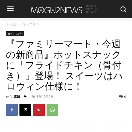
GOOD
SOCIAL
NEWS
ホーム
食べてみた
食べてみた
『ファミリーマート・今週
の新商品』ホットスナック
に「フライドチキン（骨付
き）」登場！ スイーツはハ
ロウィン仕様に！
から
森脇 学
-
2018年10月2日
0