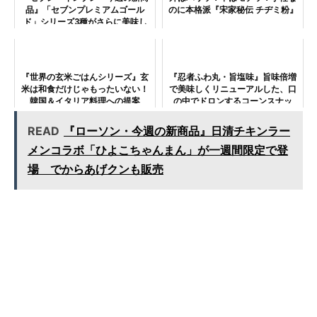
品』「セブンプレミアムゴール
のに本格派『宋家秘伝 チヂミ粉』
ド」シリーズ3種がさらに美味し
くリニューアル！
『世界の玄米ごはんシリーズ』玄
『忍者ふわ丸・旨塩味』旨味倍増
米は和食だけじゃもったいない！
で美味しくリニューアルした、口
韓国＆イタリア料理への提案
の中でドロンするコーンスナッ
ク！
READ
『ローソン・今週の新商品』日清チキンラー
メンコラボ「ひよこちゃんまん」が一週間限定で登
場 でからあげクンも販売