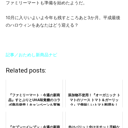
ファミリーマートも準備を始めたようだ。
10月に入りいよいよ今年も残すところあと3か月。平成最後
のハロウィンをあなたはどう迎える？
記事／おためし新商品ナビ
Related posts:
『ファミリーマート・今週の新商
添加物不使用！『オーガニック ト
品』すとぷりとUHA味覚糖のコラ
マトのソース トマト＆ガーリッ
ボ商品発売！キャンペーンも実施
ク』で美味しいトマト料理を！
中
『セブンーイレブン・今週の新商
外はパリッ！中はモチッ！手軽な