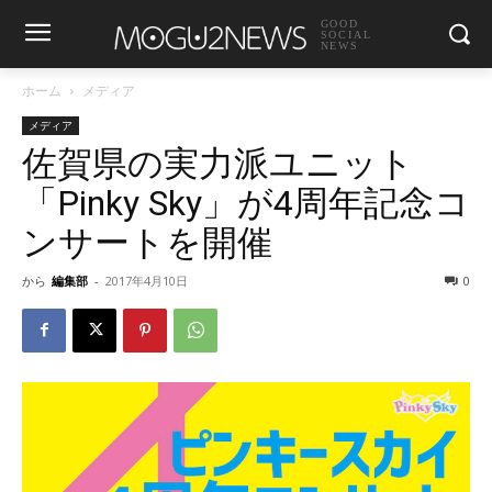
GOOD
SOCIAL
NEWS
ホーム
メディア
メディア
佐賀県の実力派ユニット
「Pinky Sky」が4周年記念コ
ンサートを開催
から
編集部
-
2017年4月10日
0