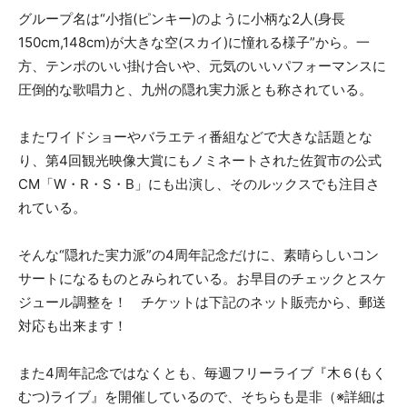
グループ名は“小指(ピンキー)のように小柄な2人(身長
150cm,148cm)が大きな空(スカイ)に憧れる様子”から。一
方、テンポのいい掛け合いや、元気のいいパフォーマンスに
圧倒的な歌唱力と、九州の隠れ実力派とも称されている。
またワイドショーやバラエティ番組などで大きな話題とな
り、第4回観光映像大賞にもノミネートされた佐賀市の公式
CM「W・R・S・B」にも出演し、そのルックスでも注目さ
れている。
そんな“隠れた実力派”の4周年記念だけに、素晴らしいコン
サートになるものとみられている。お早目のチェックとスケ
ジュール調整を！ チケットは下記のネット販売から、郵送
対応も出来ます！
また4周年記念ではなくとも、毎週フリーライブ『木６(もく
むつ)ライブ』を開催しているので、そちらも是非（※詳細は