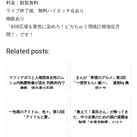
料金：観覧無料
ライブ終了後、無料ハイタッチ会あり
物販あり
「656広場を黄色に染めろ！ピカちゅう増殖計画強化月
間！」です！
Related posts:
マフィアボスと人権団体女性のム
まんが「希望のグルメ」第2回
ショ内熱愛映像が流出 刑務所内で
「〜便所もらい飯〜」 漫画by 萬
撮影、流出者は不明
田ヒサ
一色萌のアイドル、色々。第12回
「教えて！退田さん」が帰ってき
「アイドルと愛」
た、中小企業のための国の退職金
制度「中退共制度」とは？