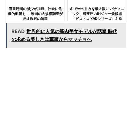
読書時間の減少が加速、社会に危
AIで米の甘みを最大限に パナソニ
機的影響も ― 米国の大規模調査が
ック、可変圧力IHジャー炊飯器
示す現代の課題
「ビストロ X9Dシリーズ」を発
表 【釜炊きご飯よりも美味かっ
た！】
READ
世界的に人気の筋肉美女モデルが話題 時代
の求める美しさは華奢からマッチョへ