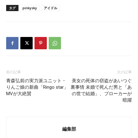
タグ
pinkysky
アイドル
前の記事
次の記事
青森弘前の実力派ユニット・
美女の死体の窃盗があいつぐ
りんご娘の新曲「Ringo star」
裏事情 未婚で死んだ男と「あ
MVが大絶賛
の世で結婚」、ブローカーが
暗躍
編集部