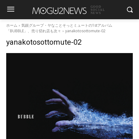
GOOD
SOCIAL
NEWS
ホーム
気鋭グループ・ヤなことそっとミュートの1stアルバム
「BUBBLE」、売り切れ店も次々
yanakotosottomute-02
yanakotosottomute-02