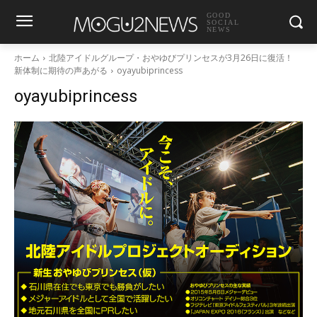
GOOD
SOCIAL
NEWS
ホーム
北陸アイドルグループ・おやゆびプリンセスが3月26日に復活！
新体制に期待の声あがる
oyayubiprincess
oyayubiprincess