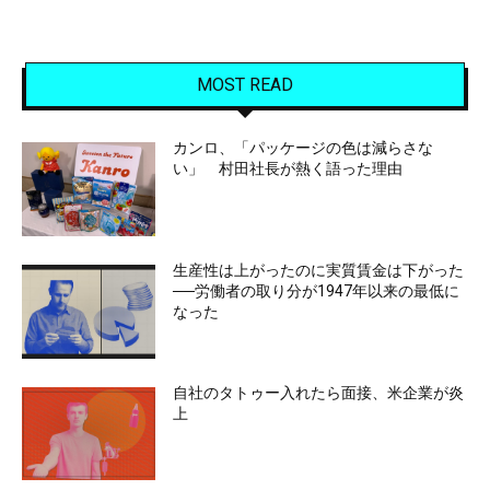
MOST READ
カンロ、「パッケージの色は減らさな
い」 村田社長が熱く語った理由
生産性は上がったのに実質賃金は下がった
──労働者の取り分が1947年以来の最低に
なった
自社のタトゥー入れたら面接、米企業が炎
上