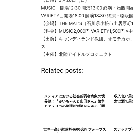
【日時】3月26日（日）
MUSIC＿開場12:30 開演13:00 終演・物販開始
VARIETY＿開場18:00 開演18:30 終演・物販開
【会場】THE MAT’S（石川県小松市土居原町1
【料金】MUSIC2,000円 VARIETY1,500
【出演】キャンディランド教団、オモテカホ
ス
【主催】北陸アイドルプロジェクト
Related posts:
メディアにおける社会的弱者表象の境
収入低い男
界線：『みいちゃんと山田さん』論争
女は酒で男
とアメリカの倫理的潮流からみる「問
題提起」と「露悪」の構造
世界一高い慰謝料4600億円 フォーブス
スナックブ