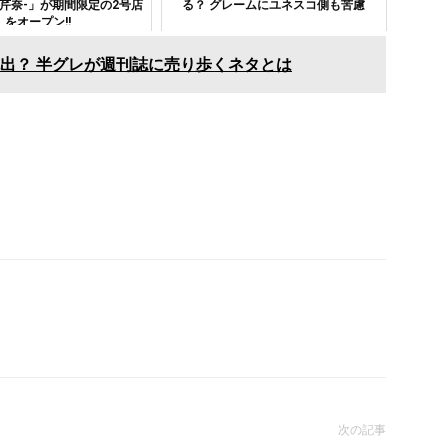
芹奈-」が期間限定の2号店
る？ グレームにユネスコ側も苦慮
をオープン!!
出？ 半グレが週刊誌に売り歩くネタとは
次の記事