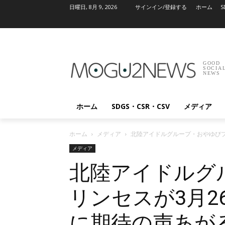
日曜日, 8月 9, 2026
サインイン/登録する
ホーム
S
GOOD
SOCIA
NEWS
ホーム
SDGS・CSR・CSV
メディア
ホーム
メディア
北陸アイドルグループ・おやゆびプ
メディア
北陸アイドルグ
リンセスが3月2
に期待の声あが