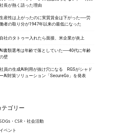
社長が熱く語った理由
生産性は上がったのに実質賃金は下がった──労
働者の取り分が1947年以来の最低になった
自社のタトゥー入れたら面接、米企業が炎上
AI書類選考は年齢で落としていた──40代に年齢
の壁
社員の生成AI利用が抜け穴になる RGSがシャド
ーAI対策ソリューション「SecureGo」を発表
カテゴリー
SDGs・CSR・社会活動
イベント