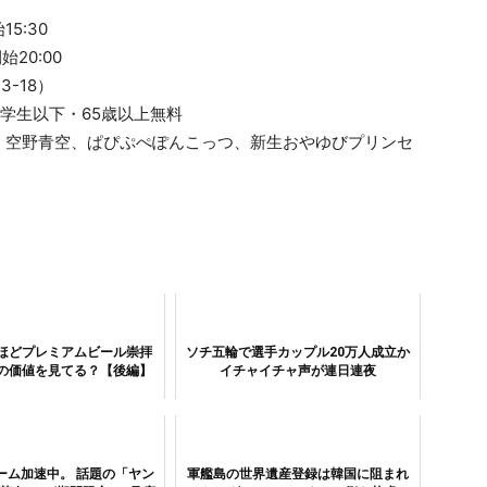
15:30
始20:00
3-18）
円 ※中学生以下・65歳以上無料
、空野青空、ぱぴぷぺぽんこっつ、新生おやゆびプリンセ
ほどプレミアムビール崇拝
ソチ五輪で選手カップル20万人成立か
の価値を見てる？【後編】
イチャイチャ声が連日連夜
ーム加速中。 話題の「ヤン
軍艦島の世界遺産登録は韓国に阻まれ