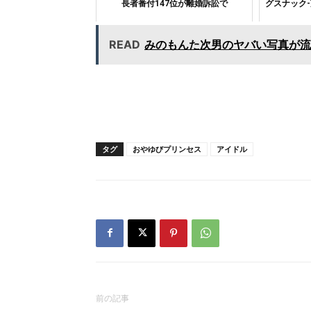
長者番付147位が離婚訴訟で
グスナック-
READ
みのもんた次男のヤバい写真が流
タグ
おやゆびプリンセス
アイドル
前の記事