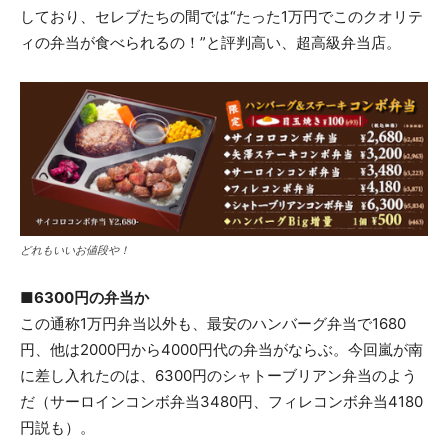
しており、セレブたちの間では“たった1万円でこのクオリテ
ィの弁当が食べられるの！”と評判高い、超高級弁当店。
どれもいいお値段や！
■6300円の弁当か
この通称1万円弁当以外も、最安のハンバーグ弁当で1680
円、他は2000円から4000円代の弁当がならぶ。今回嵐が南
に差し入れたのは、6300円のシャトーブリアン弁当のよう
だ（サーロインコンボ弁当3480円、フィレコンボ弁当4180
円説も）。