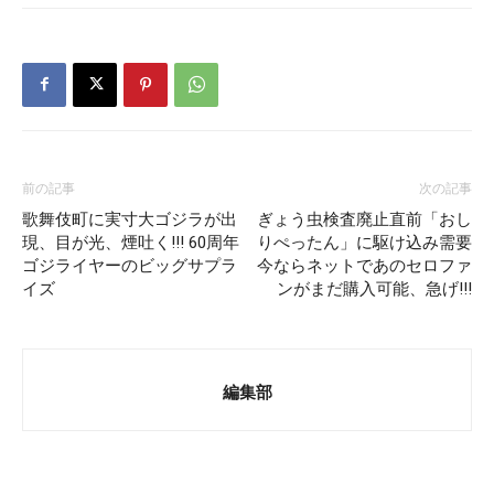
前の記事
次の記事
歌舞伎町に実寸大ゴジラが出
ぎょう虫検査廃止直前「おし
現、目が光、煙吐く!!! 60周年
りぺったん」に駆け込み需要
ゴジライヤーのビッグサプラ
今ならネットであのセロファ
イズ
ンがまだ購入可能、急げ!!!
編集部