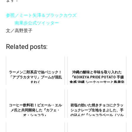
参照／ミート矢澤＆ブラックカウズ
南果歩公式ツイッター
文／高野景子
Related posts:
ラーメン二郎系店で油パニック！
沖縄の酸味と辛味を取り入れた
「アブラカタマリ」ブームが混乱
『KOIKEYA PRIDE POTATO 手揚
まねく
食感 沖縄 シークヮーサーと島唐辛
子』は辛さが遅れてやってくる！
コーヒー飲料初！ピエール・エル
岩塩の効いた焼きチョコにクラッ
メ氏と共同開発した『カフェ・
シュクレープ生地をまぶした、手
オ・ショコラ』
の込んだ『ショコラベール（ソル
ティホワイト）』の大人な味わ
い！