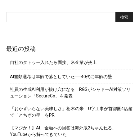
最近の投稿
自社のタトゥー入れたら面接、米企業が炎上
AI書類選考は年齢で落としていた──40代に年齢の壁
社員の生成AI利用が抜け穴になる RGSがシャドーAI対策ソリ
ューション「SecureGo」を発表
「おかずいらない美味しさ」栃木の米 U字工事が首都圏4店舗
で「とちぎの星」をPR
【マジか！】AI、金融への回答は海外版2ちゃんねる、
YouTubeから持ってきていた