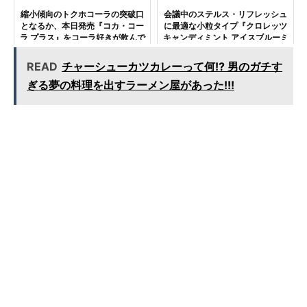
縮小傾向のトクホコーラの突破口
会議中のステルス・リフレッシュ
となるか、本日発売『コカ・コー
に最適な小粒タイプ『クロレッツ
ラ プラス』をコーラ好きが飲んで
キャンディミント アイスブルーミ
みた！
ント/ハニーレモン』！
READ
チャーシューカツカレーって何!? 男のガチす
ぎる夢の料理を出すラーメン屋があった!!!