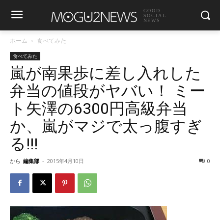
GOOD
SOCIAL
NEWS
ホーム
食べてみた
食べてみた
嵐が南果歩に差し入れした
弁当の値段がヤバい！ ミー
ト矢澤の6300円高級弁当
か、嵐がマジで太っ腹すぎ
る!!!
から
編集部
-
2015年4月10日
0