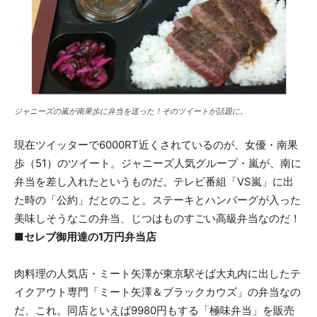
ジャニーズの嵐が南果歩に弁当を送った！そのツイートが話題に。
現在ツイッターで6000RT近くされているのが、女優・南果
歩（51）のツイート。ジャニーズ人気グループ・嵐が、南に
弁当を差し入れたというものだ。テレビ番組「VS嵐」に出
た時の「公約」だとのこと。ステーキとハンバーグが入った
美味しそうなこの弁当、じつはものすごい高級弁当なのだ！
■セレブ御用達の1万円弁当店
肉料理の人気店・ミート矢澤が東京駅そば大丸内に出したテ
イクアウト専門「ミート矢澤＆ブラックカウズ」の弁当なの
だ、これ。同店といえば9980円もする「極味弁当」を販売