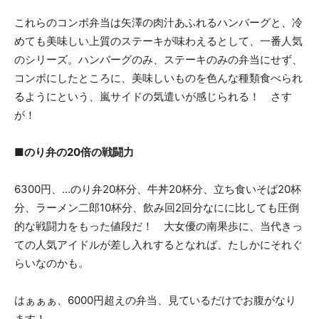
これらのコンボ弁当は矢澤の肉汁あふれるハンバーグと、冷
めても美味しい上質のステーキが味わえるとして、一番人気
のシリーズ。ハンバーグのみ、ステーキのみの弁当にせず、
コンボにしたところに、美味しいものを色んな種類食べられ
るようにという、嵐サイドの気遣いが感じられる！ さす
が！
■のり弁の20倍の戦闘力
6300円、…のり弁20杯分、牛丼20杯分、立ち食いそば20杯
分、ラーメン二郎10杯分、飲み回2回分なにに比しても圧倒
的な戦闘力をもった値段だ！ 大女優の南果歩に、当代きっ
ての人気アイドルが差し入れするとなれば、たしかにそれぐ
らいなのかも。
はぁぁぁ、6000円超えの弁当、見ているだけでお腹がなり
ます！