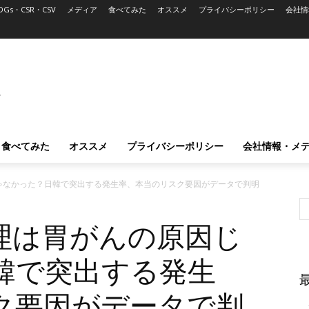
DGs・CSR・CSV
メディア
食べてみた
オススメ
プライバシーポリシー
会社情
L
食べてみた
オススメ
プライバシーポリシー
会社情報・メ
ゃなかった？日韓で突出する発生率、本当のリスク要因がデータで判明
理は胃がんの原因じ
韓で突出する発生
ク要因がデータで判