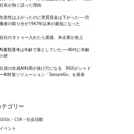
社長が熱く語った理由
生産性は上がったのに実質賃金は下がった──労
働者の取り分が1947年以来の最低になった
自社のタトゥー入れたら面接、米企業が炎上
AI書類選考は年齢で落としていた──40代に年齢
の壁
社員の生成AI利用が抜け穴になる RGSがシャド
ーAI対策ソリューション「SecureGo」を発表
カテゴリー
SDGs・CSR・社会活動
イベント