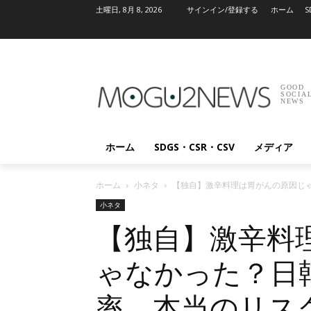
土曜日, 8月 8, 2026
サインイン/登録する
ホーム
S
GOOD
SOCIA
NEWS
ホーム
SDGS・CSR・CSV
メディア
ホーム
小ネタ
【独自】激辛料理は胃がんの原因じ
小ネタ
【独自】激辛料
ゃなかった？日
率、本当のリス