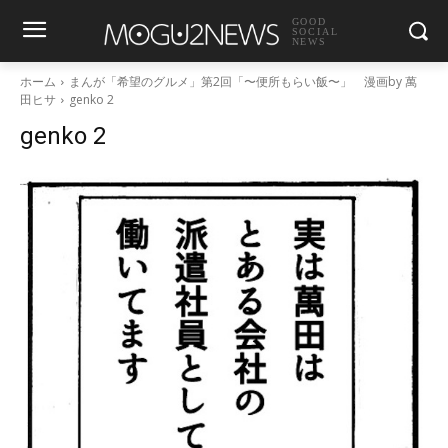
GOOD
SOCIAL
NEWS
ホーム
まんが「希望のグルメ」第2回「〜便所もらい飯〜」 漫画by 萬
田ヒサ
genko 2
genko 2