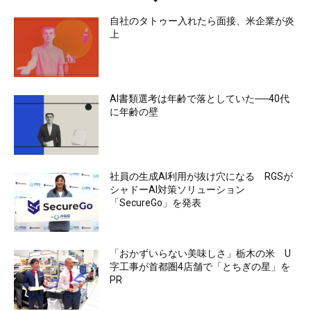
自社のタトゥー入れたら面接、米企業が炎
上
AI書類選考は年齢で落としていた──40代
に年齢の壁
社員の生成AI利用が抜け穴になる RGSが
シャドーAI対策ソリューション
「SecureGo」を発表
「おかずいらない美味しさ」栃木の米 U
字工事が首都圏4店舗で「とちぎの星」を
PR