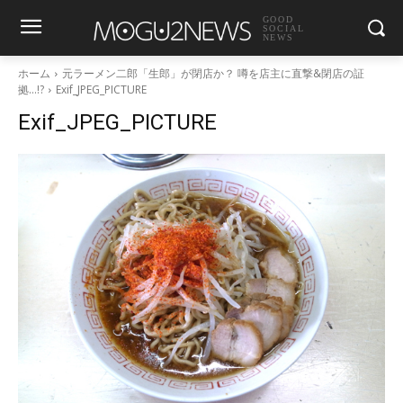
GOOD
SOCIAL
NEWS
ホーム
元ラーメン二郎「生郎」が閉店か？ 噂を店主に直撃&閉店の証
拠…!?
Exif_JPEG_PICTURE
Exif_JPEG_PICTURE