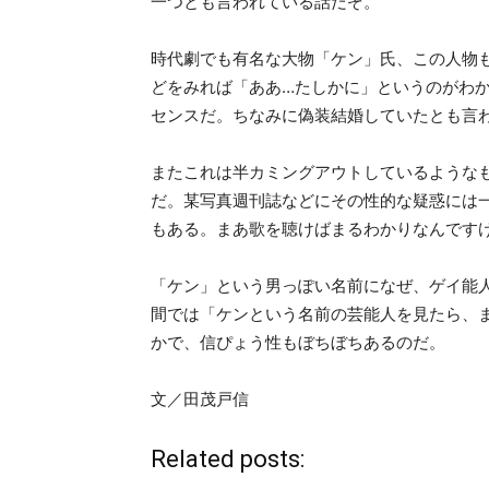
一つとも言われている話だぞ。
時代劇でも有名な大物「ケン」氏、この人物
どをみれば「ああ…たしかに」というのがわ
センスだ。ちなみに偽装結婚していたとも言
またこれは半カミングアウトしているような
だ。某写真週刊誌などにその性的な疑惑には
もある。まあ歌を聴けばまるわかりなんです
「ケン」という男っぽい名前になぜ、ゲイ能
間では「ケンという名前の芸能人を見たら、
かで、信ぴょう性もぼちぼちあるのだ。
文／田茂戸信
Related posts: