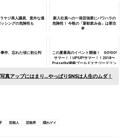
ハラヤジ美人議員、意外な過
新入社員への一発芸強要にパワハラの
バッシングの危険性も
危険性！ 今晩の「新歓飲み会」は要注
意…
子事件、忘れた頃に初公判
この夏最高のイベント開催！ GO!GO!
サマー！！UP!UP!サマー！！2018〜
Presetby湘南ゴールドエナジードリン
ク〜
り写真アップにはまり…やっぱりSNSは人生のムダ！
手
芸能人
芸能界
隠れゲイ