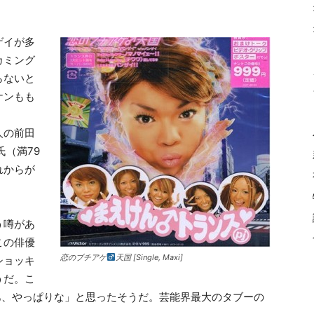
ゲイが多
カミング
らないと
ケンもも
人の前田
氏（満79
れからが
う噂があ
この俳優
恋のブチアゲ
天国 [Single, Maxi]
ショッキ
うだ。こ
あ、やっぱりな」と思ったそうだ。芸能界最大のタブーの