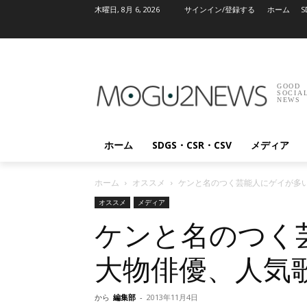
木曜日, 8月 6, 2026
サインイン/登録する
ホーム
S
GOOD
SOCIA
NEWS
ホーム
SDGS・CSR・CSV
メディア
ホーム
オススメ
ケンと名のつく芸能人にゲイが多い
オススメ
メディア
ケンと名のつく
大物俳優、人気
から
編集部
-
2013年11月4日