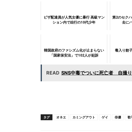
ピザ配達員が人気女優に暴行 高級マン
第2のセク
ション内で凶行の10代少年
去に
韓国政府のファシズム化が止まらない
毒入り餃
「国家保安法」で102人が起訴
READ
SNS中毒でついに死亡者 自撮
タグ
オネエ
カミングアウト
ゲイ
俳優
歌