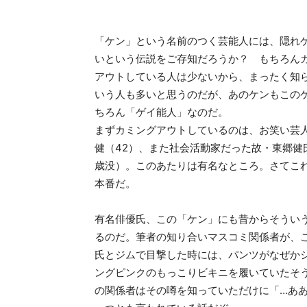
「ケン」という名前のつく芸能人には、隠れ
いという伝説をご存知だろうか？ もちろん
アウトしている人は少ないから、まったく知
いう人も多いと思うのだが、あのケンもこの
ちろん「ゲイ能人」なのだ。
まずカミングアウトしているのは、お笑い芸
健（42）、また社会活動家だった故・東郷健
歳没）。このあたりは有名なところ。さてこ
本番だ。
有名俳優氏、この「ケン」にも昔からそうい
るのだ。筆者の知り合いマスコミ関係者が、
氏とジムで目撃した時には、パンツがなぜか
ングピンクのもっこりビキニを履いていたそ
の関係者はその噂を知っていただけに「…あ