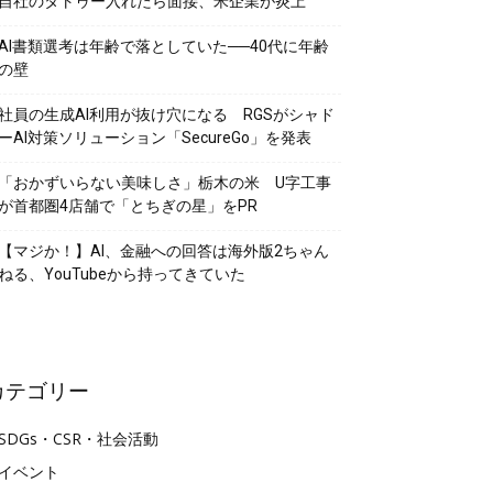
自社のタトゥー入れたら面接、米企業が炎上
AI書類選考は年齢で落としていた──40代に年齢
の壁
社員の生成AI利用が抜け穴になる RGSがシャド
ーAI対策ソリューション「SecureGo」を発表
「おかずいらない美味しさ」栃木の米 U字工事
が首都圏4店舗で「とちぎの星」をPR
【マジか！】AI、金融への回答は海外版2ちゃん
ねる、YouTubeから持ってきていた
カテゴリー
SDGs・CSR・社会活動
イベント