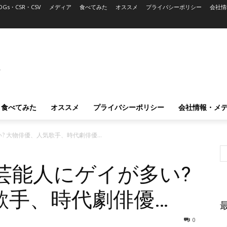
DGs・CSR・CSV
メディア
食べてみた
オススメ
プライバシーポリシー
会社情
L
食べてみた
オススメ
プライバシーポリシー
会社情報・メ
? 大物俳優、人気歌手、時代劇俳優…
芸能人にゲイが多い?
歌手、時代劇俳優…
0