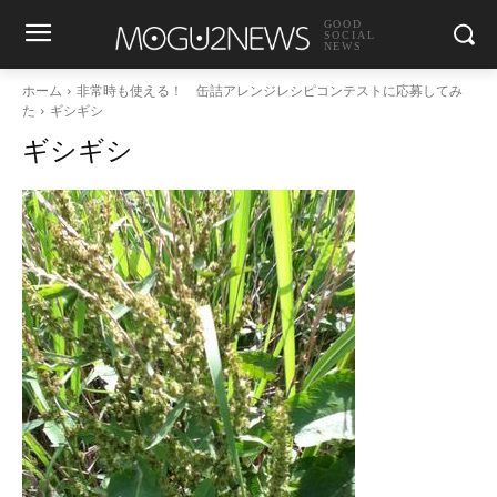
GOOD
SOCIAL
NEWS
ホーム
非常時も使える！ 缶詰アレンジレシピコンテストに応募してみ
た
ギシギシ
ギシギシ