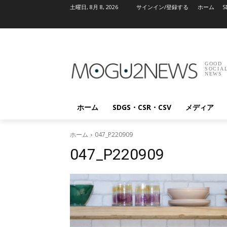
土曜日, 8月 8, 2026
サインイン/登録する
ホーム
S
GOOD
SOCIA
NEWS
ホーム
SDGS・CSR・CSV
メディア
ホーム
047_P220909
047_P220909