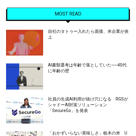
MOST READ
自社のタトゥー入れたら面接、米企業が炎
上
AI書類選考は年齢で落としていた──40代
に年齢の壁
社員の生成AI利用が抜け穴になる RGSが
シャドーAI対策ソリューション
「SecureGo」を発表
「おかずいらない美味しさ」栃木の米 U