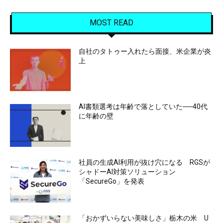
MOST READ
自社のタトゥー入れたら面接、米企業が炎
上
AI書類選考は年齢で落としていた──40代
に年齢の壁
社員の生成AI利用が抜け穴になる RGSが
シャドーAI対策ソリューション
「SecureGo」を発表
「おかずいらない美味しさ」栃木の米 U