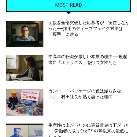
MOST READ
面接を全部突破した応募者が、実在しなか
った──採用のディープフェイク対策は
「握手」に戻る
中高年の転職が厳しい本当の理由──履歴
書に「ボトックス」を打つ女性たち
カンロ、「パッケージの色は減らさな
い」 村田社長が熱く語った理由
生産性は上がったのに実質賃金は下がった
──労働者の取り分が1947年以来の最低に
なった