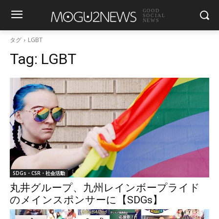
GOOD
SOCIAL
NEWS
タグ
LGBT
Tag:
LGBT
SDGs・CSR・社会活動
丸井グループ、九州レインボープライド
のメインスポンサーに【SDGs】