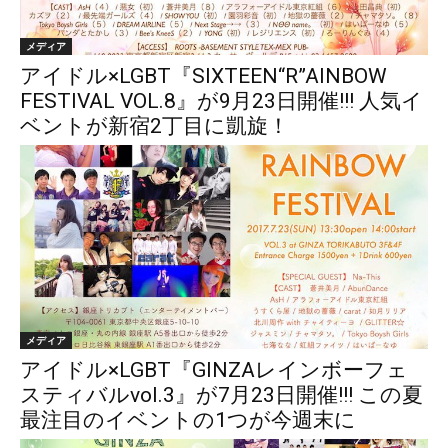
メディア
アイドル×LGBT『SIXTEEN“R”AINBOW
FESTIVAL VOL.8』が9月23日開催!!! 人気イ
ベントが新宿2丁目に凱旋！
メディア
アイドル×LGBT『GINZAレインボーフェ
スティバルvol.3』が7月23日開催!!! この夏
最注目のイベントの1つが今週末に