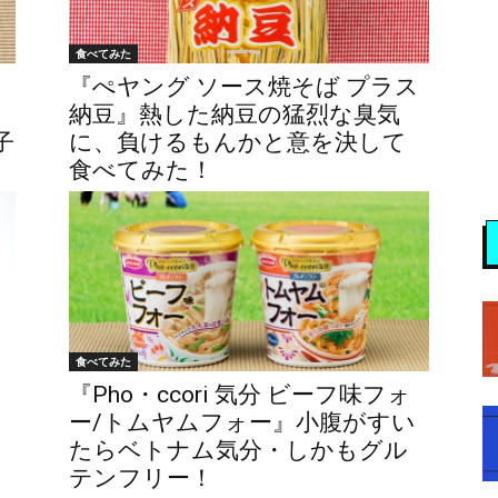
食べてみた
『ぺヤング ソース焼そば プラス
納豆』熱した納豆の猛烈な臭気
子
に、負けるもんかと意を決して
食べてみた！
食べてみた
『Pho・ccori 気分 ビーフ味フォ
ー/トムヤムフォー』小腹がすい
たらベトナム気分・しかもグル
テンフリー！