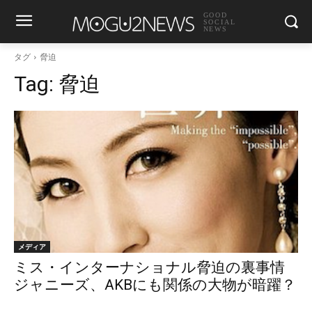
GOOD
SOCIAL
NEWS
タグ
脅迫
Tag:
脅迫
メディア
ミス・インターナショナル脅迫の裏事情
ジャニーズ、AKBにも関係の大物が暗躍？