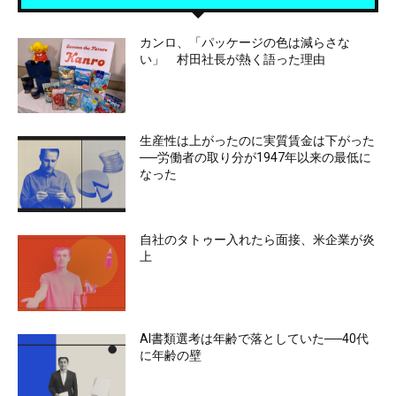
カンロ、「パッケージの色は減らさな
い」 村田社長が熱く語った理由
生産性は上がったのに実質賃金は下がった
──労働者の取り分が1947年以来の最低に
なった
自社のタトゥー入れたら面接、米企業が炎
上
AI書類選考は年齢で落としていた──40代
に年齢の壁