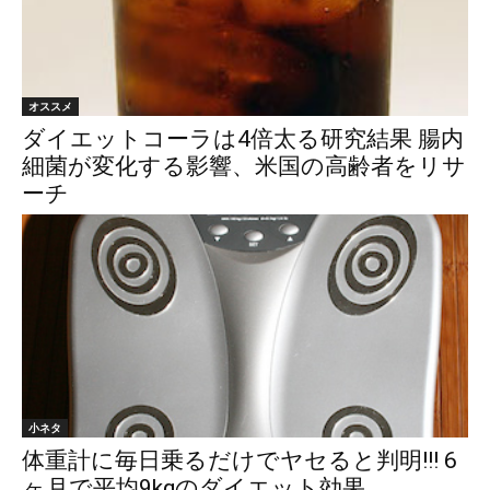
オススメ
ダイエットコーラは4倍太る研究結果 腸内
細菌が変化する影響、米国の高齢者をリサ
ーチ
小ネタ
体重計に毎日乗るだけでヤセると判明!!! 6
ヶ月で平均9kgのダイエット効果