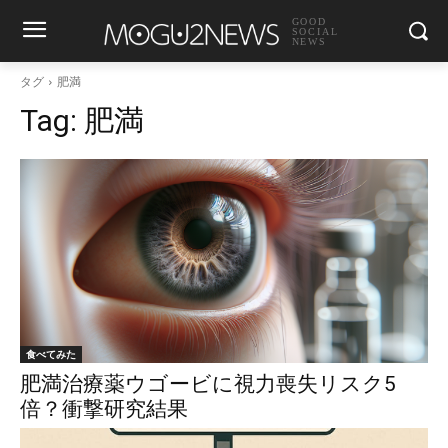
GOOD
SOCIAL
NEWS
タグ
肥満
Tag:
肥満
食べてみた
肥満治療薬ウゴービに視力喪失リスク5
倍？衝撃研究結果