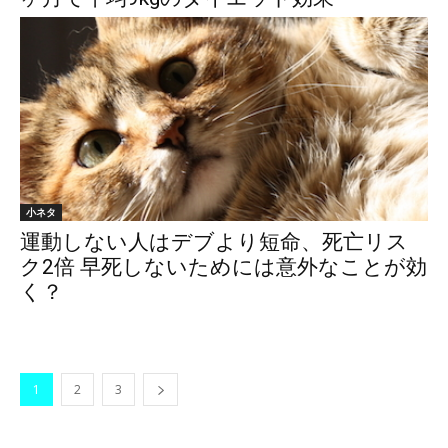
小ネタ
運動しない人はデブより短命、死亡リス
ク2倍 早死しないためには意外なことが効
く？
1
2
3