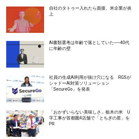
自社のタトゥー入れたら面接、米企業が炎
上
AI書類選考は年齢で落としていた──40代
に年齢の壁
社員の生成AI利用が抜け穴になる RGSが
シャドーAI対策ソリューション
「SecureGo」を発表
「おかずいらない美味しさ」栃木の米 U
字工事が首都圏4店舗で「とちぎの星」を
PR