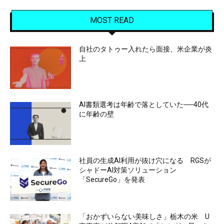
MOST READ
自社のタトゥー入れたら面接、米企業が炎
上
AI書類選考は年齢で落としていた──40代
に年齢の壁
社員の生成AI利用が抜け穴になる RGSが
シャドーAI対策ソリューション
「SecureGo」を発表
「おかずいらない美味しさ」栃木の米 U