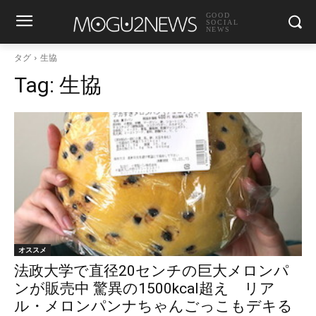
GOOD
SOCIAL
NEWS
タグ
生協
Tag:
生協
オススメ
法政大学で直径20センチの巨大メロンパ
ンが販売中 驚異の1500kcal超え リア
ル・メロンパンナちゃんごっこもデキる