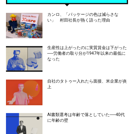
カンロ、「パッケージの色は減らさな
い」 村田社長が熱く語った理由
生産性は上がったのに実質賃金は下がった
──労働者の取り分が1947年以来の最低に
なった
自社のタトゥー入れたら面接、米企業が炎
上
AI書類選考は年齢で落としていた──40代
に年齢の壁