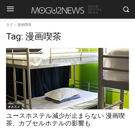
GOOD
SOCIAL
NEWS
タグ
漫画喫茶
Tag:
漫画喫茶
オススメ
ユースホステル減少が止まらない 漫画喫
茶、カプセルホテルの影響も