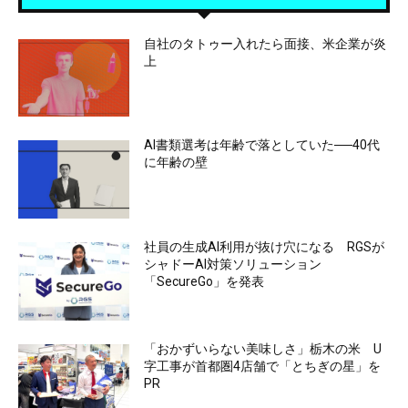
自社のタトゥー入れたら面接、米企業が炎
上
AI書類選考は年齢で落としていた──40代
に年齢の壁
社員の生成AI利用が抜け穴になる RGSが
シャドーAI対策ソリューション
「SecureGo」を発表
「おかずいらない美味しさ」栃木の米 U
字工事が首都圏4店舗で「とちぎの星」を
PR