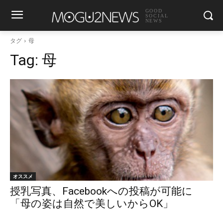
GOOD
SOCIAL
NEWS
タグ
母
Tag:
母
オススメ
授乳写真、Facebookへの投稿が可能に
「母の姿は自然で美しいからOK」