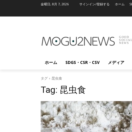
金曜日, 8月 7, 2026
サインイン/登録する
ホーム
S
GOOD
SOCIA
NEWS
ホーム
SDGS・CSR・CSV
メディア
タグ
昆虫食
Tag:
昆虫食