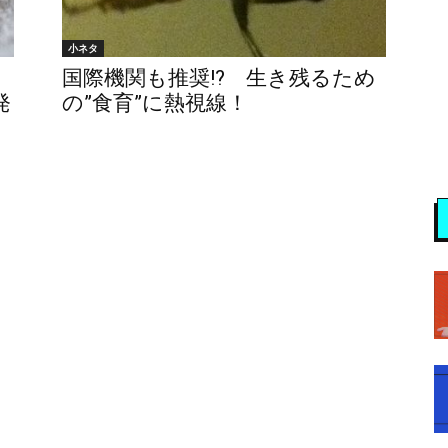
小ネタ
国際機関も推奨!? 生き残るため
発
の”食育”に熱視線！