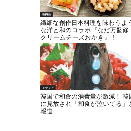
新商品
繊細な創作日本料理を味わうよ
な洋と和のコラボ『なだ万監修
クリームチーズおかき』！
メディア
韓国で和食の消費量が激減！ 韓
に見放され「和食が泣いてる」
報道