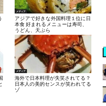
メディア
う
アジアで好きな外国料理１位に日
本食 好まれるメニューは寿司、
うどん、天ぷら
メディア
国
海外で日本料理が失笑されてる？
と
日本人の美的センスが笑われてる
ゾ