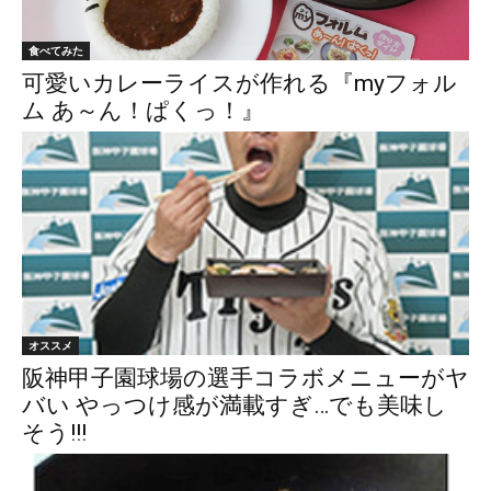
食べてみた
可愛いカレーライスが作れる『myフォル
ム あ～ん！ぱくっ！』
オススメ
阪神甲子園球場の選手コラボメニューがヤ
バい やっつけ感が満載すぎ…でも美味し
そう!!!