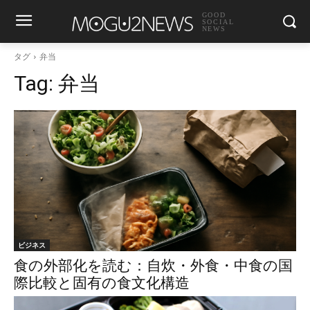
GOOD
SOCIAL
NEWS
タグ
弁当
Tag:
弁当
ビジネス
食の外部化を読む：自炊・外食・中食の国
際比較と固有の食文化構造