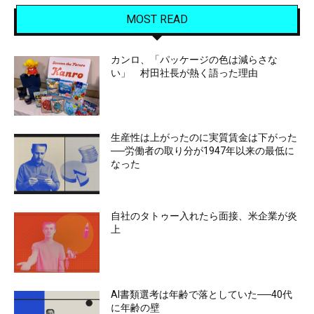
MOST READ
カンロ、「パッケージの色は減らさな
い」 村田社長が熱く語った理由
生産性は上がったのに実質賃金は下がった
──労働者の取り分が1947年以来の最低に
なった
自社のタトゥー入れたら面接、米企業が炎
上
AI書類選考は年齢で落としていた──40代
に年齢の壁