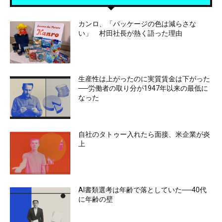
カンロ、「パッケージの色は減らさな
い」 村田社長が熱く語った理由
生産性は上がったのに実質賃金は下がった
──労働者の取り分が1947年以来の最低に
なった
自社のタトゥー入れたら面接、米企業が炎
上
AI書類選考は年齢で落としていた──40代
に年齢の壁