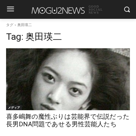
GOOD
SOCIAL
NEWS
タグ
奥田瑛二
Tag:
奥田瑛二
メディア
喜多嶋舞の魔性ぶりは芸能界で伝説だった
長男DNA問題であせる男性芸能人たち