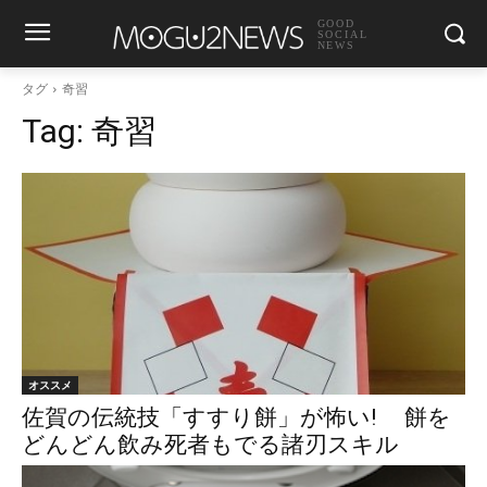
GOOD
SOCIAL
NEWS
タグ
奇習
Tag:
奇習
オススメ
佐賀の伝統技「すすり餅」が怖い! 餅を
どんどん飲み死者もでる諸刃スキル