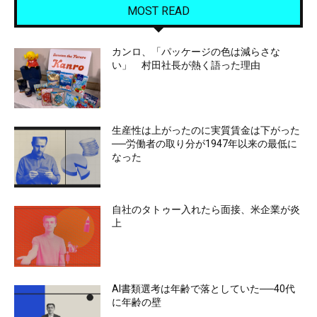
MOST READ
カンロ、「パッケージの色は減らさな
い」 村田社長が熱く語った理由
生産性は上がったのに実質賃金は下がった
──労働者の取り分が1947年以来の最低に
なった
自社のタトゥー入れたら面接、米企業が炎
上
AI書類選考は年齢で落としていた──40代
に年齢の壁