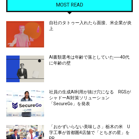
MOST READ
自社のタトゥー入れたら面接、米企業が炎
上
AI書類選考は年齢で落としていた──40代
に年齢の壁
社員の生成AI利用が抜け穴になる RGSが
シャドーAI対策ソリューション
「SecureGo」を発表
「おかずいらない美味しさ」栃木の米 U
字工事が首都圏4店舗で「とちぎの星」を
PR