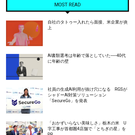
MOST READ
自社のタトゥー入れたら面接、米企業が炎
上
AI書類選考は年齢で落としていた──40代
に年齢の壁
社員の生成AI利用が抜け穴になる RGSが
シャドーAI対策ソリューション
「SecureGo」を発表
「おかずいらない美味しさ」栃木の米 U
字工事が首都圏4店舗で「とちぎの星」を
PR