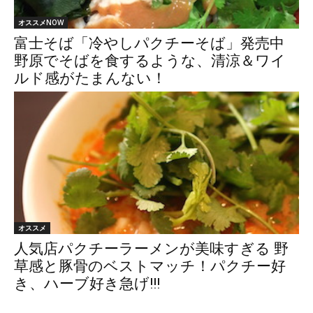
オススメNOW
富士そば「冷やしパクチーそば」発売中
野原でそばを食するような、清涼＆ワイ
ルド感がたまんない！
オススメ
人気店パクチーラーメンが美味すぎる 野
草感と豚骨のベストマッチ！パクチー好
き、ハーブ好き急げ!!!