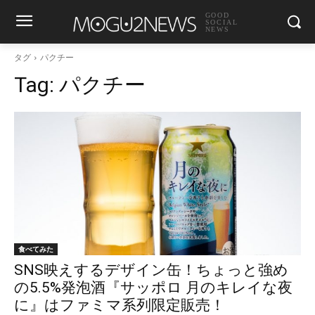
GOOD
SOCIAL
NEWS
タグ
パクチー
Tag:
パクチー
食べてみた
SNS映えするデザイン缶！ちょっと強め
の5.5%発泡酒『サッポロ 月のキレイな夜
に』はファミマ系列限定販売！