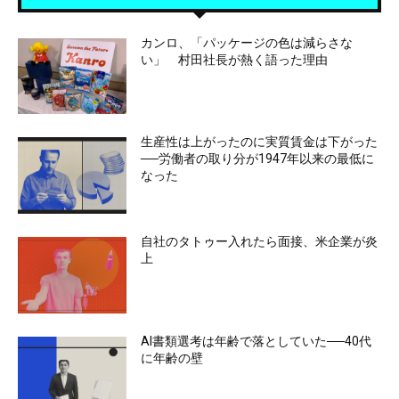
カンロ、「パッケージの色は減らさな
い」 村田社長が熱く語った理由
生産性は上がったのに実質賃金は下がった
──労働者の取り分が1947年以来の最低に
なった
自社のタトゥー入れたら面接、米企業が炎
上
AI書類選考は年齢で落としていた──40代
に年齢の壁