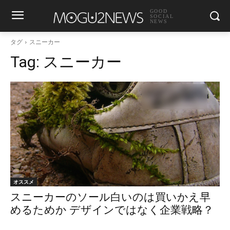
GOOD
SOCIAL
NEWS
タグ
スニーカー
Tag:
スニーカー
オススメ
スニーカーのソール白いのは買いかえ早
めるためか デザインではなく企業戦略？