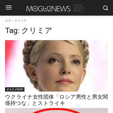
GOOD
SOCIAL
NEWS
タグ
クリミア
Tag:
クリミア
オススメNOW
ウクライナ女性団体「ロシア男性と男女関
係持つな」とストライキ