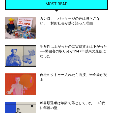
MOST READ
カンロ、「パッケージの色は減らさな
い」 村田社長が熱く語った理由
生産性は上がったのに実質賃金は下がった
──労働者の取り分が1947年以来の最低に
なった
自社のタトゥー入れたら面接、米企業が炎
上
AI書類選考は年齢で落としていた──40代
に年齢の壁