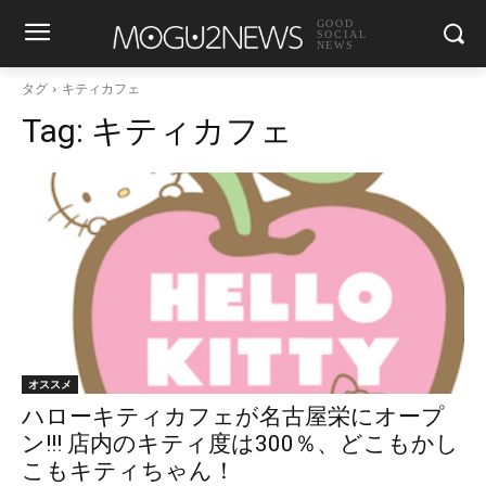
GOOD
SOCIAL
NEWS
タグ
キティカフェ
Tag:
キティカフェ
オススメ
ハローキティカフェが名古屋栄にオープ
ン!!! 店内のキティ度は300％、どこもかし
こもキティちゃん！